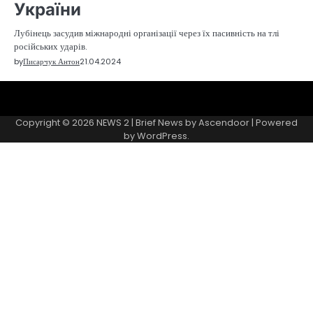
України
Лубінець засудив міжнародні організації через їх пасивність на тлі
російських ударів.
by
Писарчук Антон
21.04.2024
Sample
Page
Copyright © 2026
NEWS 2
| Brief News by
Ascendoor
| Powered
by
WordPress
.