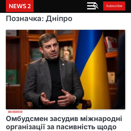
Skip
NEWS 2
Subscribe
to
content
Позначка:
Дніпро
НОВИНИ
Омбудсмен засудив міжнародні
організації за пасивність щодо