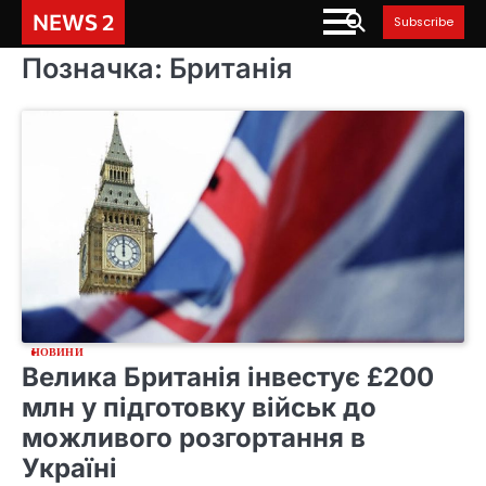
Skip
NEWS 2
Subscribe
to
content
Позначка:
Британія
НОВИНИ
Велика Британія інвестує £200
млн у підготовку військ до
можливого розгортання в
Україні