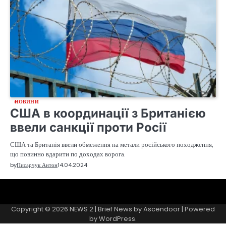
НОВИНИ
США в координації з Британією
ввели санкції проти Росії
США та Британія ввели обмеження на метали російського походження,
що повинно вдарити по доходах ворога.
by
Писарчук Антон
14.04.2024
Sample
Page
Copyright © 2026
NEWS 2
| Brief News by
Ascendoor
| Powered
by
WordPress
.