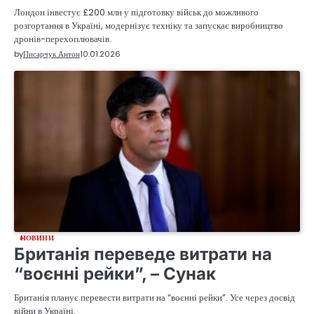
Лондон інвестує £200 млн у підготовку військ до можливого
розгортання в Україні, модернізує техніку та запускає виробництво
дронів-перехоплювачів.
by
Писарчук Антон
10.01.2026
НОВИНИ
Британія переведе витрати на
“воєнні рейки”, – Сунак
Британія планує перевести витрати на “воєнні рейки”. Усе через досвід
війни в Україні.