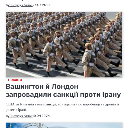
by
Писарчук Антон
24.04.2024
НОВИНИ
Вашингтон й Лондон
запровадили санкції проти Ірану
США та Британія ввели санкції, аби вдарити по виробництву дронів й
ракет в Ірані.
by
Писарчук Антон
19.04.2024