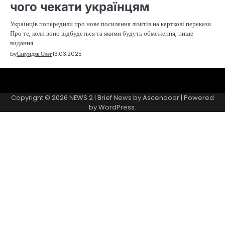
чого чекати українцям
Українців попередили про нове посилення лімітів на карткові перекази.
Про те, коли воно відбудеться та якими будуть обмеження, пише
видання…
by
Сакундяк Олег
13.03.2025
Sample
Page
Copyright © 2026
NEWS 2
| Brief News by
Ascendoor
| Powered
by
WordPress
.