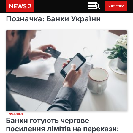
Skip
NEWS 2
Subscribe
to
content
Позначка:
Банки України
НОВИНИ
Банки готують чергове
посилення лімітів на перекази: