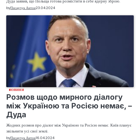
Дуда заявив, що Польща готова розмістити в себе ядерну зброю.
by
Писарчук Антон
23.04.2024
НОВИНИ
Розмов щодо мирного діалогу
між Україною та Росією немає, –
Дуда
Жодних розмов про діалог між Україною та Росією немає. Київ планує
звільнити усі свої землі.
by
Писарчук Антон
16.04.2024