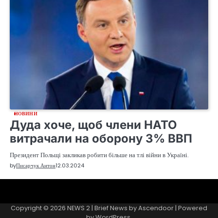
НОВИНИ
Дуда хоче, щоб члени НАТО
витрачали на оборону 3% ВВП
Президент Польщі закликав робити більше на тлі війни в Україні.
by
Писарчук Антон
12.03.2024
Sample
Page
Copyright © 2026
NEWS 2
| Brief News by
Ascendoor
| Powered
by
WordPress
.