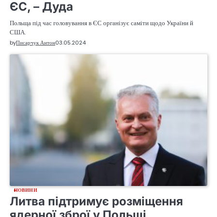
ЄС, – Дуда
Польща під час головування в ЄС організує саміти щодо України й
США.
by
Писарчук Антон
03.05.2024
НОВИНИ
Литва підтримує розміщення
ядерної зброї у Польщі