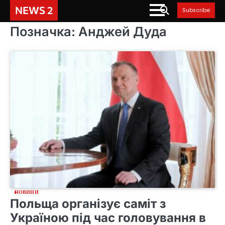
Skip
NEWS 2
Subscribe
to
content
Позначка:
Анджей Дуда
НОВИНИ
Польща організує саміт з
Україною під час головування в